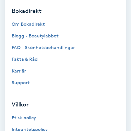
Bokadirekt
Brynformning
Om Bokadirekt
Brynfärgning
Blogg - Beautylabbet
Brynplockning
FAQ - Skönhetsbehandlingar
Fakta & Råd
Bröllopsuppsättning
C
Karriär
Support
Celluliter
Coachning
Villkor
Color correction
Etisk policy
Integritetspolicy