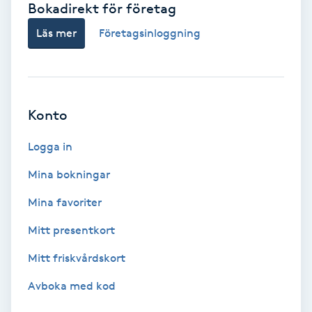
Bokadirekt för företag
Babylights
Läs mer
Företagsinloggning
Balayage
Bambumassage
Konto
Barber
Logga in
Mina bokningar
Barnklippning
Mina favoriter
BIAB
Mitt presentkort
Mitt friskvårdskort
Blowout
Avboka med kod
Bottenfärg