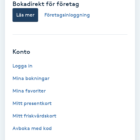
Bokadirekt för företag
Babylights
Läs mer
Företagsinloggning
Balayage
Bambumassage
Konto
Barber
Logga in
Mina bokningar
Barnklippning
Mina favoriter
BIAB
Mitt presentkort
Mitt friskvårdskort
Blowout
Avboka med kod
Bottenfärg