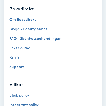
Bokadirekt
Brynformning
Om Bokadirekt
Brynfärgning
Blogg - Beautylabbet
Brynplockning
FAQ - Skönhetsbehandlingar
Fakta & Råd
Bröllopsuppsättning
C
Karriär
Support
Celluliter
Coachning
Villkor
Color correction
Etisk policy
Integritetspolicy