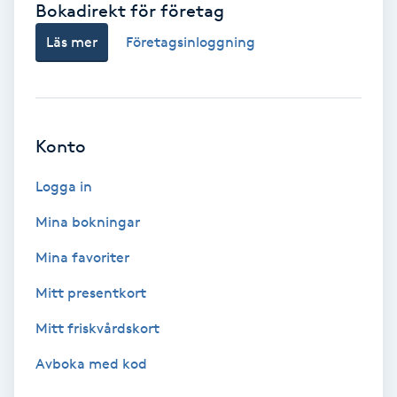
Bokadirekt för företag
Babylights
Läs mer
Företagsinloggning
Balayage
Bambumassage
Konto
Barber
Logga in
Mina bokningar
Barnklippning
Mina favoriter
BIAB
Mitt presentkort
Mitt friskvårdskort
Blowout
Avboka med kod
Bottenfärg