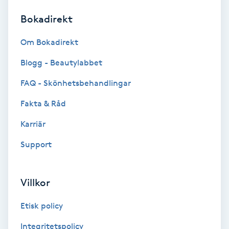
Bokadirekt
Brynformning
Om Bokadirekt
Brynfärgning
Blogg - Beautylabbet
Brynplockning
FAQ - Skönhetsbehandlingar
Fakta & Råd
Bröllopsuppsättning
C
Karriär
Support
Celluliter
Coachning
Villkor
Color correction
Etisk policy
Integritetspolicy