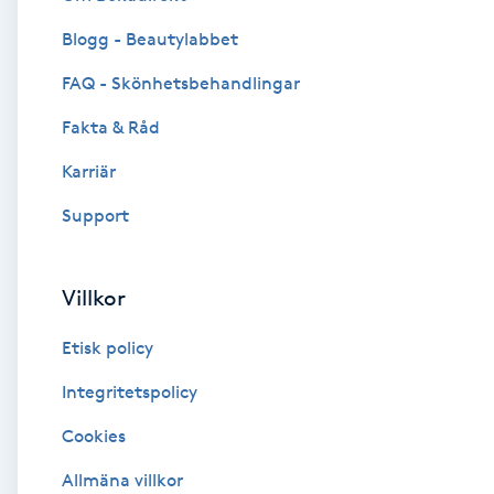
Blogg - Beautylabbet
Brynformning
FAQ - Skönhetsbehandlingar
Brynfärgning
Fakta & Råd
Brynplockning
Karriär
Support
Bröllopsuppsättning
C
Villkor
Celluliter
Etisk policy
Coachning
Integritetspolicy
Cookies
Color correction
Allmäna villkor