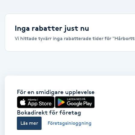
Alternativmedicin
Andningsmassage
Inga rabatter just nu
Vi hittade tyvärr inga rabatterade tider för "Hårbortta
Ansiktslyft utan kirurgi
Aromamassage
Ashtanga Yoga
Ayurveda
För en smidigare upplevelse
Ayurvedisk Massage
Bokadirekt för företag
Läs mer
Företagsinloggning
Ansiktsbehandling djuprengörande
B