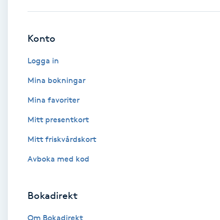
Babylights
Konto
Balayage
Logga in
Bambumassage
Mina bokningar
Mina favoriter
Barber
Mitt presentkort
Barnklippning
Mitt friskvårdskort
BIAB
Avboka med kod
Blowout
Bokadirekt
Bottenfärg
Om Bokadirekt