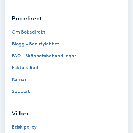
Brynformning
Bokadirekt
Brynfärgning
Om Bokadirekt
Brynplockning
Blogg - Beautylabbet
FAQ - Skönhetsbehandlingar
Bröllopsuppsättning
Fakta & Råd
C
Karriär
Celluliter
Support
Coachning
Villkor
Color correction
Etisk policy