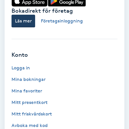
Bokadirekt för företag
Babylights
Läs mer
Företagsinloggning
Balayage
Bambumassage
Konto
Barber
Logga in
Barnklippning
Mina bokningar
BIAB
Mina favoriter
Mitt presentkort
Blowout
Mitt friskvårdskort
Bottenfärg
Avboka med kod