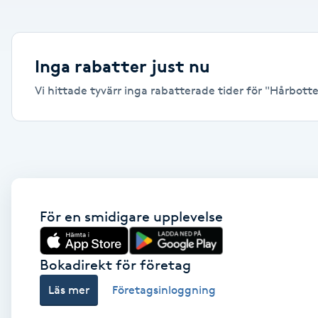
Alternativmedicin
Andningsmassage
Inga rabatter just nu
Vi hittade tyvärr inga rabatterade tider för "Hårbotte
Ansiktslyft utan kirurgi
Aromamassage
Ashtanga Yoga
Ayurveda
För en smidigare upplevelse
Ayurvedisk Massage
Bokadirekt för företag
Läs mer
Företagsinloggning
Ansiktsbehandling djuprengörande
B