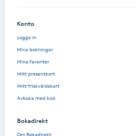
Babylights
Konto
Balayage
Logga in
Bambumassage
Mina bokningar
Mina favoriter
Barber
Mitt presentkort
Barnklippning
Mitt friskvårdskort
BIAB
Avboka med kod
Blowout
Bokadirekt
Bottenfärg
Om Bokadirekt