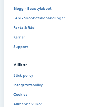
Blogg - Beautylabbet
Brynformning
FAQ - Skönhetsbehandlingar
Brynfärgning
Fakta & Råd
Brynplockning
Karriär
Support
Bröllopsuppsättning
C
Villkor
Celluliter
Etisk policy
Coachning
Integritetspolicy
Cookies
Color correction
Allmänna villkor