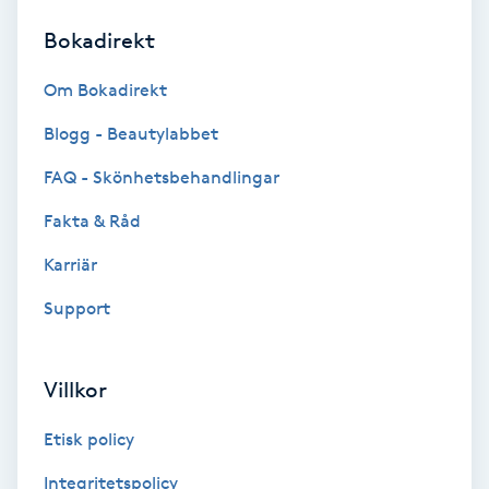
Bokadirekt
Brynformning
Om Bokadirekt
Brynfärgning
Blogg - Beautylabbet
Brynplockning
FAQ - Skönhetsbehandlingar
Fakta & Råd
Bröllopsuppsättning
C
Karriär
Support
Celluliter
Coachning
Villkor
Color correction
Etisk policy
Integritetspolicy