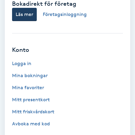
Bokadirekt för företag
Babylights
Läs mer
Företagsinloggning
Balayage
Bambumassage
Konto
Barber
Logga in
Mina bokningar
Barnklippning
Mina favoriter
BIAB
Mitt presentkort
Mitt friskvårdskort
Blowout
Avboka med kod
Bottenfärg