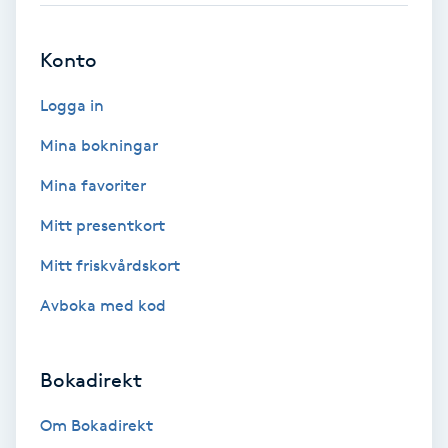
Brynformning
Konto
Brynfärgning
Logga in
Mina bokningar
Brynplockning
Mina favoriter
Bröllopsuppsättning
Mitt presentkort
C
Mitt friskvårdskort
Celluliter
Avboka med kod
Coachning
Bokadirekt
Color correction
Om Bokadirekt