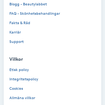
Cryoterapi
Blogg - Beautylabbet
D
FAQ - Skönhetsbehandlingar
Damklippning
Fakta & Råd
Karriär
Dermapen
Support
Diamantslipning
E
Villkor
Enzympeeling
Etisk policy
Extensions
Integritetspolicy
Cookies
Extensions borttagning
Allmäna villkor
Eyeliner-tatuering