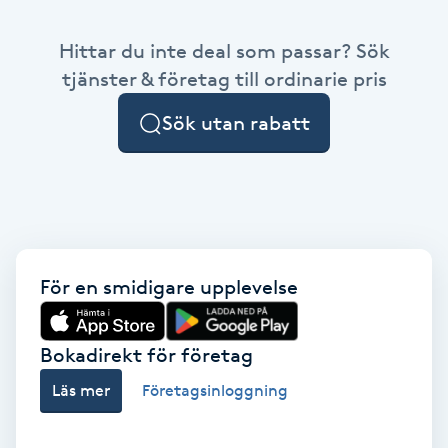
Babylights
Hittar du inte deal som passar? Sök
tjänster & företag till ordinarie pris
Balayage
Sök utan rabatt
Bambumassage
Barber
Barnklippning
För en smidigare upplevelse
BIAB
Bokadirekt för företag
Blowout
Läs mer
Företagsinloggning
Bottenfärg