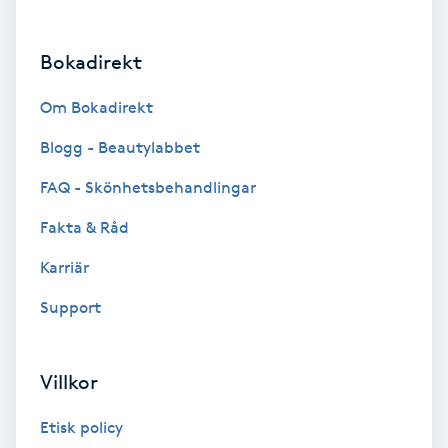
Brynformning
Bokadirekt
Brynfärgning
Om Bokadirekt
Brynplockning
Blogg - Beautylabbet
FAQ - Skönhetsbehandlingar
Bröllopsuppsättning
Fakta & Råd
C
Karriär
Celluliter
Support
Coachning
Villkor
Color correction
Etisk policy