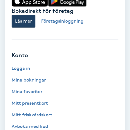
Bokadirekt för företag
Babylights
Läs mer
Företagsinloggning
Balayage
Bambumassage
Konto
Barber
Logga in
Barnklippning
Mina bokningar
BIAB
Mina favoriter
Mitt presentkort
Blowout
Mitt friskvårdskort
Bottenfärg
Avboka med kod