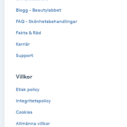
Blogg - Beautylabbet
Brynformning
FAQ - Skönhetsbehandlingar
Brynfärgning
Fakta & Råd
Brynplockning
Karriär
Support
Bröllopsuppsättning
C
Villkor
Celluliter
Etisk policy
Coachning
Integritetspolicy
Cookies
Color correction
Allmänna villkor