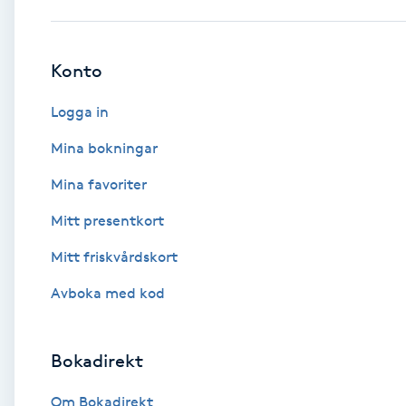
Babylights
Konto
Balayage
Logga in
Bambumassage
Mina bokningar
Mina favoriter
Barber
Mitt presentkort
Barnklippning
Mitt friskvårdskort
BIAB
Avboka med kod
Blowout
Bokadirekt
Bottenfärg
Om Bokadirekt