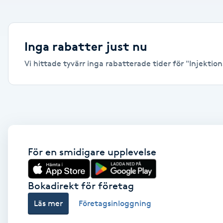
Alternativmedicin
Andningsmassage
Inga rabatter just nu
Vi hittade tyvärr inga rabatterade tider för "Injektion
Ansiktslyft utan kirurgi
Aromamassage
Ashtanga Yoga
Ayurveda
För en smidigare upplevelse
Ayurvedisk Massage
Bokadirekt för företag
Läs mer
Företagsinloggning
Ansiktsbehandling djuprengörande
B