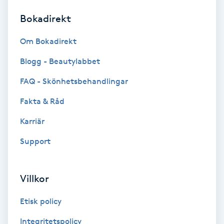
Bokadirekt
Brynformning
Om Bokadirekt
Brynfärgning
Blogg - Beautylabbet
Brynplockning
FAQ - Skönhetsbehandlingar
Fakta & Råd
Bröllopsuppsättning
C
Karriär
Support
Celluliter
Coachning
Villkor
Color correction
Etisk policy
Integritetspolicy