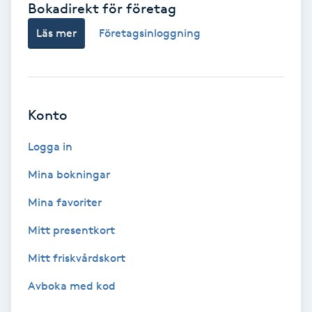
Bokadirekt för företag
Babylights
Läs mer
Företagsinloggning
Balayage
Bambumassage
Konto
Barber
Logga in
Mina bokningar
Barnklippning
Mina favoriter
BIAB
Mitt presentkort
Mitt friskvårdskort
Blowout
Avboka med kod
Bottenfärg