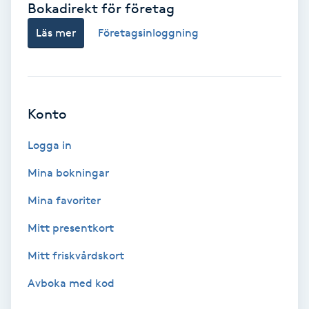
Bokadirekt för företag
Babylights
Läs mer
Företagsinloggning
Balayage
Bambumassage
Konto
Barber
Logga in
Mina bokningar
Barnklippning
Mina favoriter
BIAB
Mitt presentkort
Mitt friskvårdskort
Blowout
Avboka med kod
Bottenfärg