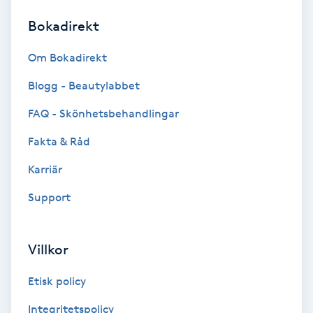
Bokadirekt
Brynformning
Om Bokadirekt
Brynfärgning
Blogg - Beautylabbet
Brynplockning
FAQ - Skönhetsbehandlingar
Fakta & Råd
Bröllopsuppsättning
C
Karriär
Support
Celluliter
Coachning
Villkor
Color correction
Etisk policy
Integritetspolicy