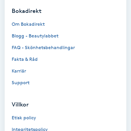
Bokadirekt
Brynformning
Om Bokadirekt
Brynfärgning
Blogg - Beautylabbet
Brynplockning
FAQ - Skönhetsbehandlingar
Fakta & Råd
Bröllopsuppsättning
C
Karriär
Support
Celluliter
Coachning
Villkor
Color correction
Etisk policy
Integritetspolicy