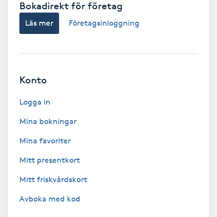
Bokadirekt för företag
Babylights
Läs mer
Företagsinloggning
Balayage
Bambumassage
Konto
Barber
Logga in
Mina bokningar
Barnklippning
Mina favoriter
BIAB
Mitt presentkort
Mitt friskvårdskort
Blowout
Avboka med kod
Bottenfärg