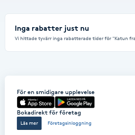
Alternativmedicin
Andningsmassage
Inga rabatter just nu
Vi hittade tyvärr inga rabatterade tider för "Katun fra
Ansiktslyft utan kirurgi
Aromamassage
Ashtanga Yoga
Ayurveda
För en smidigare upplevelse
Ayurvedisk Massage
Bokadirekt för företag
Läs mer
Företagsinloggning
Ansiktsbehandling djuprengörande
B