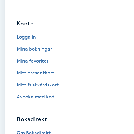
Babylights
Konto
Balayage
Logga in
Bambumassage
Mina bokningar
Mina favoriter
Barber
Mitt presentkort
Barnklippning
Mitt friskvårdskort
BIAB
Avboka med kod
Blowout
Bokadirekt
Bottenfärg
Om Bokadirekt