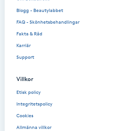
Blogg - Beautylabbet
Brynformning
FAQ - Skönhetsbehandlingar
Brynfärgning
Fakta & Råd
Brynplockning
Karriär
Support
Bröllopsuppsättning
C
Villkor
Celluliter
Etisk policy
Coachning
Integritetspolicy
Cookies
Color correction
Allmänna villkor