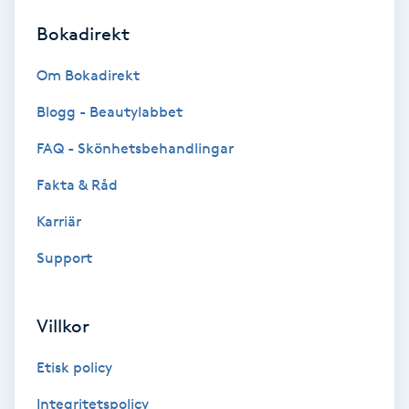
Bokadirekt
Brynformning
Om Bokadirekt
Brynfärgning
Blogg - Beautylabbet
Brynplockning
FAQ - Skönhetsbehandlingar
Fakta & Råd
Bröllopsuppsättning
C
Karriär
Support
Celluliter
Coachning
Villkor
Color correction
Etisk policy
Integritetspolicy