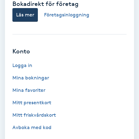
Bokadirekt för företag
Babylights
Läs mer
Företagsinloggning
Balayage
Bambumassage
Konto
Barber
Logga in
Mina bokningar
Barnklippning
Mina favoriter
BIAB
Mitt presentkort
Mitt friskvårdskort
Blowout
Avboka med kod
Bottenfärg