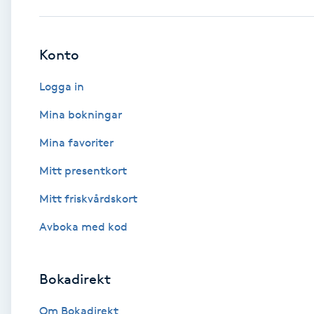
Babylights
Konto
Balayage
Logga in
Bambumassage
Mina bokningar
Mina favoriter
Barber
Mitt presentkort
Barnklippning
Mitt friskvårdskort
BIAB
Avboka med kod
Blowout
Bokadirekt
Bottenfärg
Om Bokadirekt