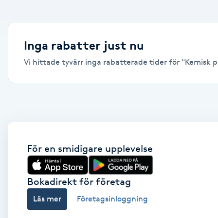
Alternativmedicin
Andningsmassage
Inga rabatter just nu
Vi hittade tyvärr inga rabatterade tider för "Kemisk pe
Ansiktslyft utan kirurgi
Aromamassage
Ashtanga Yoga
Ayurveda
För en smidigare upplevelse
Ayurvedisk Massage
Bokadirekt för företag
Läs mer
Företagsinloggning
Ansiktsbehandling djuprengörande
B