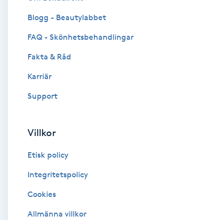
Blogg - Beautylabbet
Brynformning
FAQ - Skönhetsbehandlingar
Brynfärgning
Fakta & Råd
Brynplockning
Karriär
Support
Bröllopsuppsättning
C
Villkor
Celluliter
Etisk policy
Coachning
Integritetspolicy
Cookies
Color correction
Allmänna villkor