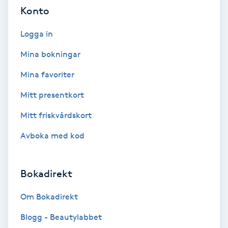
Cryoterapi
Konto
D
Logga in
Damklippning
Mina bokningar
Dermapen
Mina favoriter
Mitt presentkort
Diamantslipning
Mitt friskvårdskort
E
Avboka med kod
Enzympeeling
Extensions
Bokadirekt
Om Bokadirekt
Extensions borttagning
Blogg - Beautylabbet
Eyeliner-tatuering