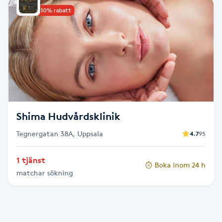
Upp till 10% rabatt
Babylights
Balayage
Bambumassage
Barber
Shima Hudvårdsklinik
Barnklippning
Tegnergatan 38A, Uppsala
4.7
95
BIAB
1 tjänst
Boka inom 24 h
matchar sökning
Blowout
Bottenfärg