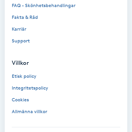
FAQ - Skönhetsbehandlingar
F
Fakta & Råd
Face framing
Karriär
Faceliftmassage
Support
Fet hårbotten
Villkor
Fettreducering
Etisk policy
Integritetspolicy
Fibromassage
Cookies
Fillers
Allmänna villkor
Fotmassage