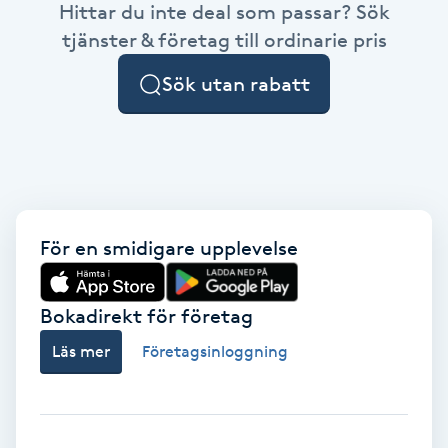
Hittar du inte deal som passar? Sök
Brynformning
tjänster & företag till ordinarie pris
Sök utan rabatt
Brynfärgning
Brynplockning
Bröllopsuppsättning
C
För en smidigare upplevelse
Celluliter
Bokadirekt för företag
Coachning
Läs mer
Företagsinloggning
Color correction