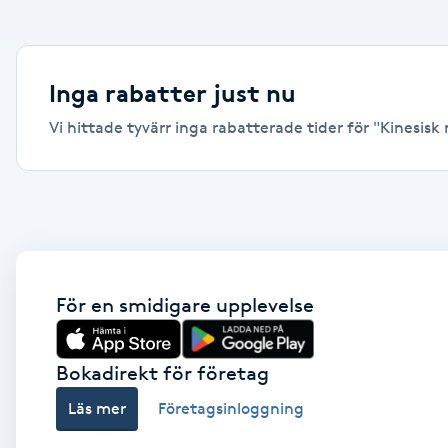
Alternativmedicin
Andningsmassage
Inga rabatter just nu
Vi hittade tyvärr inga rabatterade tider för "Kinesisk m
Ansiktslyft utan kirurgi
Aromamassage
Ashtanga Yoga
Ayurveda
För en smidigare upplevelse
Ayurvedisk Massage
Bokadirekt för företag
Läs mer
Företagsinloggning
Ansiktsbehandling djuprengörande
B