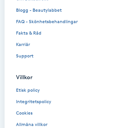
Blogg - Beautylabbet
Brynformning
FAQ - Skönhetsbehandlingar
Brynfärgning
Fakta & Råd
Brynplockning
Karriär
Support
Bröllopsuppsättning
C
Villkor
Celluliter
Etisk policy
Coachning
Integritetspolicy
Cookies
Color correction
Allmäna villkor