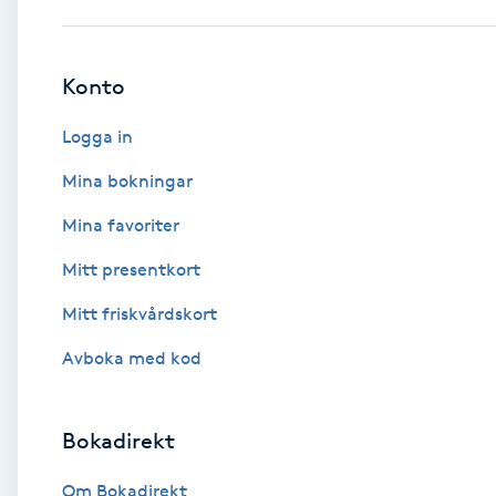
Babylights
Konto
Balayage
Logga in
Bambumassage
Mina bokningar
Mina favoriter
Barber
Mitt presentkort
Barnklippning
Mitt friskvårdskort
BIAB
Avboka med kod
Blowout
Bokadirekt
Bottenfärg
Om Bokadirekt