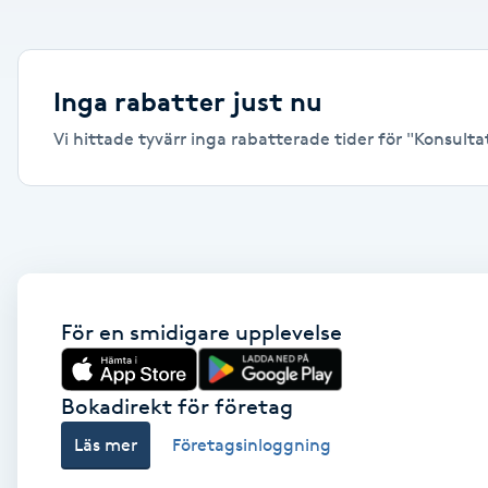
Alternativmedicin
Andningsmassage
Inga rabatter just nu
Vi hittade tyvärr inga rabatterade tider för "Konsultati
Ansiktslyft utan kirurgi
Aromamassage
Ashtanga Yoga
Ayurveda
För en smidigare upplevelse
Ayurvedisk Massage
Bokadirekt för företag
Läs mer
Företagsinloggning
Ansiktsbehandling djuprengörande
B