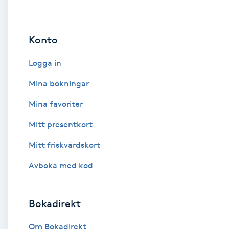
Babylights
Konto
Balayage
Logga in
Bambumassage
Mina bokningar
Mina favoriter
Barber
Mitt presentkort
Barnklippning
Mitt friskvårdskort
BIAB
Avboka med kod
Blowout
Bokadirekt
Bottenfärg
Om Bokadirekt