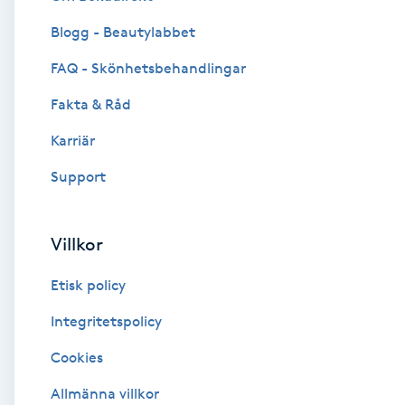
Blogg - Beautylabbet
Brynformning
FAQ - Skönhetsbehandlingar
Brynfärgning
Fakta & Råd
Brynplockning
Karriär
Support
Bröllopsuppsättning
C
Villkor
Celluliter
Etisk policy
Coachning
Integritetspolicy
Cookies
Color correction
Allmänna villkor