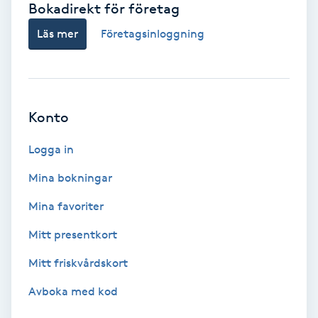
Bokadirekt för företag
Babylights
Läs mer
Företagsinloggning
Balayage
Bambumassage
Konto
Barber
Logga in
Mina bokningar
Barnklippning
Mina favoriter
BIAB
Mitt presentkort
Mitt friskvårdskort
Blowout
Avboka med kod
Bottenfärg