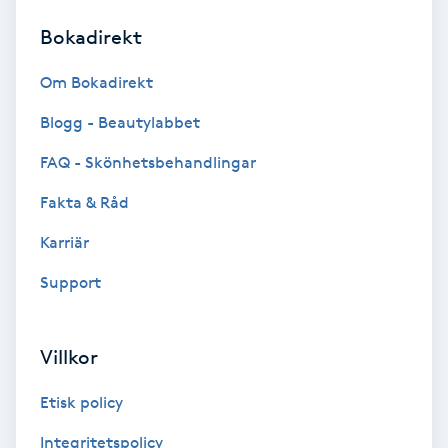
Bokadirekt
Brynformning
Om Bokadirekt
Brynfärgning
Blogg - Beautylabbet
Brynplockning
FAQ - Skönhetsbehandlingar
Fakta & Råd
Bröllopsuppsättning
C
Karriär
Support
Celluliter
Coachning
Villkor
Color correction
Etisk policy
Integritetspolicy