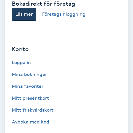
Bokadirekt för företag
Babylights
Läs mer
Företagsinloggning
Balayage
Bambumassage
Konto
Barber
Logga in
Mina bokningar
Barnklippning
Mina favoriter
BIAB
Mitt presentkort
Mitt friskvårdskort
Blowout
Avboka med kod
Bottenfärg