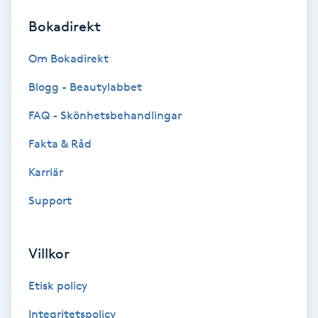
Bokadirekt
Brynformning
Om Bokadirekt
Brynfärgning
Blogg - Beautylabbet
Brynplockning
FAQ - Skönhetsbehandlingar
Fakta & Råd
Bröllopsuppsättning
C
Karriär
Support
Celluliter
Coachning
Villkor
Color correction
Etisk policy
Integritetspolicy