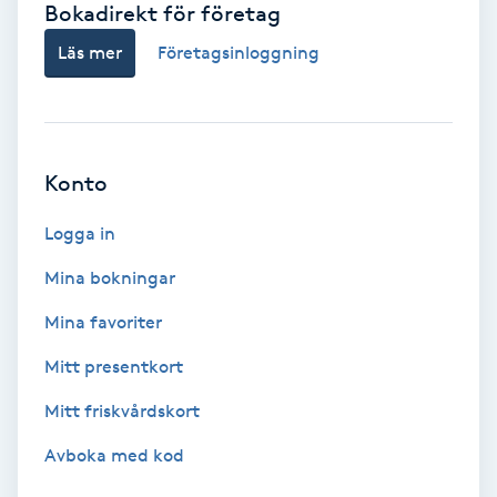
Bokadirekt för företag
Babylights
Läs mer
Företagsinloggning
Balayage
Bambumassage
Konto
Barber
Logga in
Mina bokningar
Barnklippning
Mina favoriter
BIAB
Mitt presentkort
Mitt friskvårdskort
Blowout
Avboka med kod
Bottenfärg