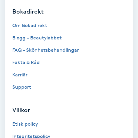
Bokadirekt
Brynformning
Om Bokadirekt
Brynfärgning
Blogg - Beautylabbet
Brynplockning
FAQ - Skönhetsbehandlingar
Fakta & Råd
Bröllopsuppsättning
C
Karriär
Support
Celluliter
Coachning
Villkor
Color correction
Etisk policy
Integritetspolicy