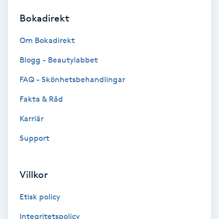
Bokadirekt
Brynformning
Om Bokadirekt
Brynfärgning
Blogg - Beautylabbet
Brynplockning
FAQ - Skönhetsbehandlingar
Fakta & Råd
Bröllopsuppsättning
C
Karriär
Support
Celluliter
Coachning
Villkor
Color correction
Etisk policy
Integritetspolicy