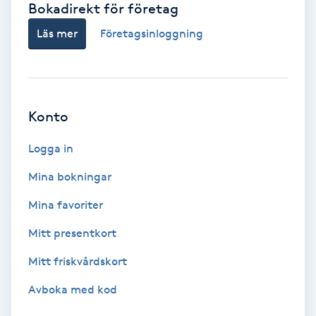
Bokadirekt för företag
Babylights
Läs mer
Företagsinloggning
Balayage
Bambumassage
Konto
Barber
Logga in
Mina bokningar
Barnklippning
Mina favoriter
BIAB
Mitt presentkort
Mitt friskvårdskort
Blowout
Avboka med kod
Bottenfärg