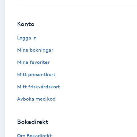
Babylights
Konto
Balayage
Logga in
Bambumassage
Mina bokningar
Mina favoriter
Barber
Mitt presentkort
Barnklippning
Mitt friskvårdskort
BIAB
Avboka med kod
Blowout
Bokadirekt
Bottenfärg
Om Bokadirekt