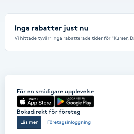
Alternativmedicin
Andningsmassage
Inga rabatter just nu
Vi hittade tyvärr inga rabatterade tider för "Kurser, Da
Ansiktslyft utan kirurgi
Aromamassage
Ashtanga Yoga
Ayurveda
För en smidigare upplevelse
Ayurvedisk Massage
Bokadirekt för företag
Läs mer
Företagsinloggning
Ansiktsbehandling djuprengörande
B