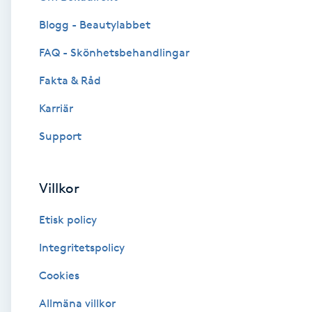
Blogg - Beautylabbet
Brynformning
FAQ - Skönhetsbehandlingar
Brynfärgning
Fakta & Råd
Brynplockning
Karriär
Support
Bröllopsuppsättning
C
Villkor
Celluliter
Etisk policy
Coachning
Integritetspolicy
Cookies
Color correction
Allmäna villkor