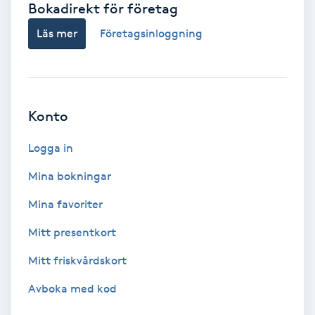
Bokadirekt för företag
Babylights
Läs mer
Företagsinloggning
Balayage
Bambumassage
Konto
Barber
Logga in
Mina bokningar
Barnklippning
Mina favoriter
BIAB
Mitt presentkort
Mitt friskvårdskort
Blowout
Avboka med kod
Bottenfärg