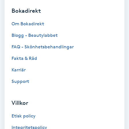
Bokadirekt
Brynformning
Om Bokadirekt
Brynfärgning
Blogg - Beautylabbet
Brynplockning
FAQ - Skönhetsbehandlingar
Fakta & Råd
Bröllopsuppsättning
C
Karriär
Support
Celluliter
Coachning
Villkor
Color correction
Etisk policy
Integritetspolicy