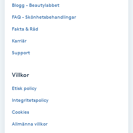
Cryoterapi
Blogg - Beautylabbet
D
FAQ - Skönhetsbehandlingar
Damklippning
Fakta & Råd
Karriär
Dermapen
Support
Diamantslipning
E
Villkor
Enzympeeling
Etisk policy
Extensions
Integritetspolicy
Cookies
Extensions borttagning
Allmänna villkor
Eyeliner-tatuering