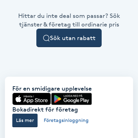
Babylights
Hittar du inte deal som passar? Sök
tjänster & företag till ordinarie pris
Balayage
Sök utan rabatt
Bambumassage
Barber
Barnklippning
För en smidigare upplevelse
BIAB
Bokadirekt för företag
Blowout
Läs mer
Företagsinloggning
Bottenfärg