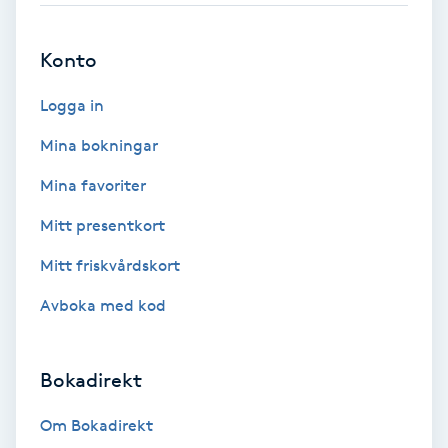
Brynformning
Konto
Brynfärgning
Logga in
Mina bokningar
Brynplockning
Mina favoriter
Bröllopsuppsättning
Mitt presentkort
C
Mitt friskvårdskort
Celluliter
Avboka med kod
Coachning
Bokadirekt
Color correction
Om Bokadirekt