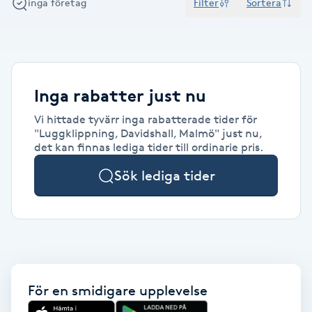
inga företag
Filter
Sortera
Alternativmedicin
POPULÄRA SÖKNINGAR
POPULÄRA SÖKNINGAR
POPULÄRA SÖKNINGAR
POPULÄRA SÖKNINGAR
POPULÄRA SÖKNINGAR
POPULÄRA SÖKNINGAR
POPULÄRA SÖKNINGAR
Gravidmassage
Personlig träning (PT)
Naglar
Lashlift
Frisör nära mig
Massage nära mig
Naglar nära mig
Lashlift nära mig
Piercing nära mig
Fotvård nära mig
Ansiktsbehandling nära mig
Frisör Västerås
Massage Västerås
Naglar Västerås
Browlift Stockholm
Microneedling Göteborg
Tatuering Göteborg
Yoga Göteborg
Yoga
Andningsmassage
Pedikyr
Browlift
Frisör Stockholm
Massage Stockholm
Naglar Stockholm
Lashlift Stockholm
Piercing Stockholm
Fotvård Stockholm
Ansiktsbehandling Stockholm
Frisör Örebro
Massage Örebro
Naglar Örebro
Browlift Göteborg
Microneedling Malmö
Tatuering Malmö
Hot yoga Stockholm
Hot yoga
Microblading
Ansiktslyft utan kirurgi
Inga rabatter just nu
Frisör Göteborg
Massage Göteborg
Naglar Göteborg
Lashlift Göteborg
Piercing Göteborg
Fotvård Göteborg
Ansiktsbehandling Göteborg
Frisör Linköping
Massage Linköping
Naglar Helsingborg
Browlift Malmö
LPG Stockholm
Tandblekning Stockholm
Hot yoga Malmö
Akupunktur
Spa
Vi hittade tyvärr inga rabatterade tider för
Frisör Malmö
Massage Malmö
Naglar Malmö
Lashlift Malmö
Ansiktsbehandling Malmö
Piercing Malmö
Fotvård Malmö
Frisör Jönköping
Massage Helsingborg
Microblading Stockholm
LPG Göteborg
Spraytan Stockholm
Spa Stockholm
Aromamassage
Samtalsterapi
Piercing
"Luggklippning, Davidshall, Malmö" just nu,
det kan finnas lediga tider till ordinarie pris.
Frisör Uppsala
Massage Uppsala
Naglar Uppsala
Browlift nära mig
Microneedling Stockholm
Tatuering Stockholm
Yoga Stockholm
Microblading Göteborg
LPG Malmö
Spraytan Örebro
Spa Göteborg
Spraytan
Ashtanga Yoga
Sök lediga tider
Ayurveda
Ayurvedisk Massage
Ansiktsbehandling djuprengörande
För en smidigare upplevelse
B