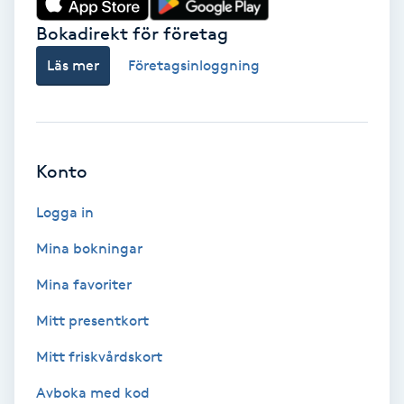
Bokadirekt för företag
Babylights
Läs mer
Företagsinloggning
Balayage
Bambumassage
Konto
Barber
Logga in
Barnklippning
Mina bokningar
BIAB
Mina favoriter
Mitt presentkort
Blowout
Mitt friskvårdskort
Bottenfärg
Avboka med kod