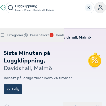
Luggklippning
8 aug - 29 aug
·
Davidshall, Malmö
Boka klippning, färg, balayage eller barberare - allt
Thaimassage, gravidmassage, koppning eller klassisk
Manikyr, nagelförlängning, akryl eller gellack - boka
Lashlift, browlift, fransförlängning och trådning - få
Ansiktsbehandling, microneedling, Dermapen eller
Spraytan, fillers, tandblekning eller makeup -
Akupunktur, kiropraktik, yoga eller samtalsterapi -
Presentkort på Bokadirekt
Deals
A
Köp Friskvårdskort
Kategorier
Presentkort
Deals
för ditt hår på ett ställe.
- hitta rätt behandling här.
dina naglar hos proffs.
form och färg med stil.
LPG - boka din hudvård nu.
upptäck skönhetsbehandlingar här.
boka din väg till välmående.
Hem
Deals
Luggklippning
Davidshall, Malmö
Gäller för friskvårdstjänster hos 4 500+ utövare
Köp Presentkort
Hitta en deal
Akne
Frisör nära mig
Massage nära mig
Naglar nära mig
Fransar & Bryn nära mig
Hudvård nära mig
Skönhet nära mig
Hälsa nära mig
Gäller hos 10 000+ specialister - digital eller fysisk
Alltid med rabatt
Mitt friskvårdskort
leverans
Sista Minuten på
POPULÄRA DEALSKATEGORIER
Aknebehandling
POPULÄRA FRISKVÅRDSTJÄNSTER
Luggklippning
,
POPULÄRA TJÄNSTER
POPULÄRA TJÄNSTER
POPULÄRA TJÄNSTER
POPULÄRA TJÄNSTER
POPULÄRA TJÄNSTER
POPULÄRA TJÄNSTER
POPULÄRA TJÄNSTER
Mitt presentkort
Frisör
Lashlift
Massage
Koppningsmassage
Klippning
Thaimassage
Pedikyr
Fransar
Ansiktsbehandling
Fillers
Kiropraktik
Barnklippning
Fotmassage
Gele naglar
Microblading
Dermapen
Kosmetisk tatuering
Yoga
Davidshall, Malmö
POPULÄRT ATT BOKA
Akrylnaglar
Barberare
Browlift
Thaimassage
Taktil massage
Frisör
Manikyr
Herrklippning
Svensk massage
Nagelförlängning
Fransförlängning
Microneedling
Piercing
Naprapati
Balayage
Ansiktsmassage
Akrylnaglar
Trådning
Pigmentfläckar
Makeup
Träning
Rabatt på lediga tider inom 24 timmar.
Massage
Naglar
Akupressur
Ansiktsmassage
Naprapati
Massage
Hudvård
Slingor
Klassisk massage
Manikyr
Lashlift
Headspa
Spraytan
Medicinsk fotvård
Keratin
Taktil massage
Fransk manikyr
Singel fransar
Rosaceabehandling
Skinbooster
Sjukgymnastik
Karta
Hudvård
Manikyr
Fotmassage
Kiropraktik
Thaimassage
Ansiktsbehandling
Hårförlängning
Lymfmassage
Nagelvård
Ögonbryn
LPG
Tandblekning
Estetisk fotvård
Olaplex
Koppningsmassage
Borttagning
Fransfärgning
Kärlbehandling
PRP
Samtalsterapi
Akupunktur
Ansiktsbehandling
Pedikyr
Lymfmassage
Träning
Ansiktsmassage
Microneedling
Barberare
Gravidmassage
Gellack
Browlift
HIFU
Tatuering
Akupunktur
Reparation
Volymfransar
Aknebehandling
Hyperhidros
Healing