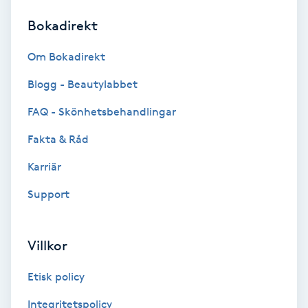
Bokadirekt
Brynformning
Om Bokadirekt
Brynfärgning
Blogg - Beautylabbet
Brynplockning
FAQ - Skönhetsbehandlingar
Fakta & Råd
Bröllopsuppsättning
C
Karriär
Support
Celluliter
Coachning
Villkor
Color correction
Etisk policy
Integritetspolicy