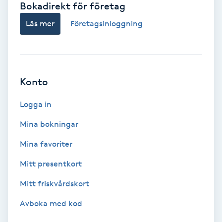
Bokadirekt för företag
Babylights
Läs mer
Företagsinloggning
Balayage
Bambumassage
Konto
Barber
Logga in
Mina bokningar
Barnklippning
Mina favoriter
BIAB
Mitt presentkort
Mitt friskvårdskort
Blowout
Avboka med kod
Bottenfärg