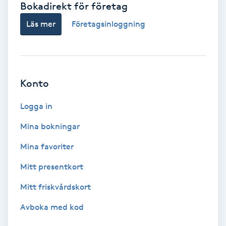
Bokadirekt för företag
Babylights
Läs mer
Företagsinloggning
Balayage
Bambumassage
Konto
Barber
Logga in
Mina bokningar
Barnklippning
Mina favoriter
BIAB
Mitt presentkort
Mitt friskvårdskort
Blowout
Avboka med kod
Bottenfärg