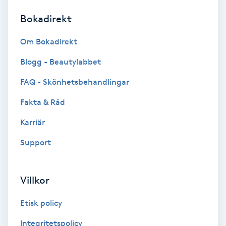
Bokadirekt
Brynformning
Om Bokadirekt
Brynfärgning
Blogg - Beautylabbet
Brynplockning
FAQ - Skönhetsbehandlingar
Fakta & Råd
Bröllopsuppsättning
C
Karriär
Support
Celluliter
Coachning
Villkor
Color correction
Etisk policy
Integritetspolicy