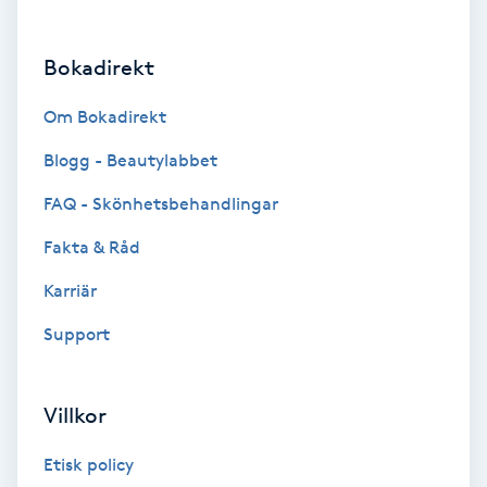
Brynformning
Bokadirekt
Brynfärgning
Om Bokadirekt
Brynplockning
Blogg - Beautylabbet
FAQ - Skönhetsbehandlingar
Bröllopsuppsättning
Fakta & Råd
C
Karriär
Celluliter
Support
Coachning
Villkor
Color correction
Etisk policy