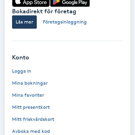
Bokadirekt för företag
Babylights
Läs mer
Företagsinloggning
Balayage
Bambumassage
Konto
Barber
Logga in
Barnklippning
Mina bokningar
BIAB
Mina favoriter
Mitt presentkort
Blowout
Mitt friskvårdskort
Bottenfärg
Avboka med kod