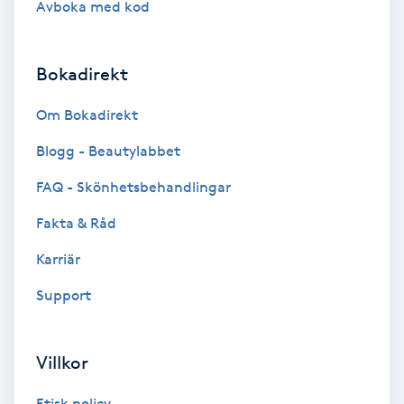
Avboka med kod
Brynformning
Bokadirekt
Brynfärgning
Om Bokadirekt
Brynplockning
Blogg - Beautylabbet
Bröllopsuppsättning
FAQ - Skönhetsbehandlingar
C
Fakta & Råd
Celluliter
Karriär
Support
Coachning
Color correction
Villkor
Etisk policy