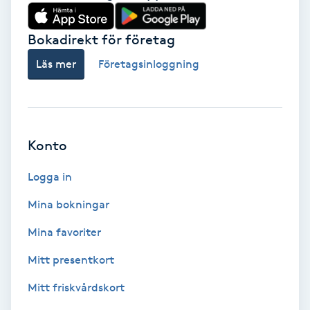
Babylights
Bokadirekt för företag
Balayage
Läs mer
Företagsinloggning
Bambumassage
Barber
Konto
Logga in
Barnklippning
Mina bokningar
BIAB
Mina favoriter
Blowout
Mitt presentkort
Mitt friskvårdskort
Bottenfärg