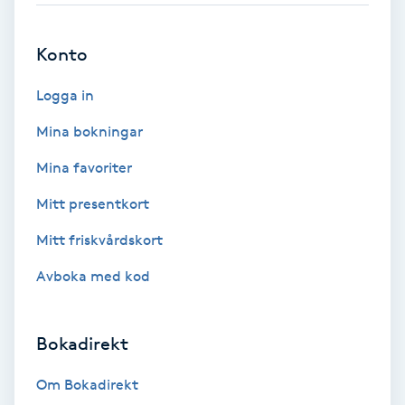
Brynformning
Konto
Brynfärgning
Logga in
Mina bokningar
Brynplockning
Mina favoriter
Bröllopsuppsättning
Mitt presentkort
C
Mitt friskvårdskort
Celluliter
Avboka med kod
Coachning
Bokadirekt
Color correction
Om Bokadirekt