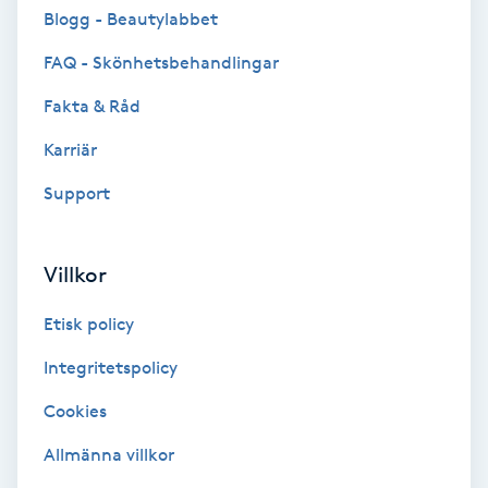
Cryoterapi
Blogg - Beautylabbet
D
FAQ - Skönhetsbehandlingar
Damklippning
Fakta & Råd
Karriär
Dermapen
Support
Diamantslipning
E
Villkor
Enzympeeling
Etisk policy
Extensions
Integritetspolicy
Cookies
Extensions borttagning
Allmänna villkor
Eyeliner-tatuering