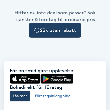
Babylights
Hittar du inte deal som passar? Sök
tjänster & företag till ordinarie pris
Balayage
Sök utan rabatt
Bambumassage
Barber
Barnklippning
För en smidigare upplevelse
BIAB
Bokadirekt för företag
Blowout
Läs mer
Företagsinloggning
Bottenfärg