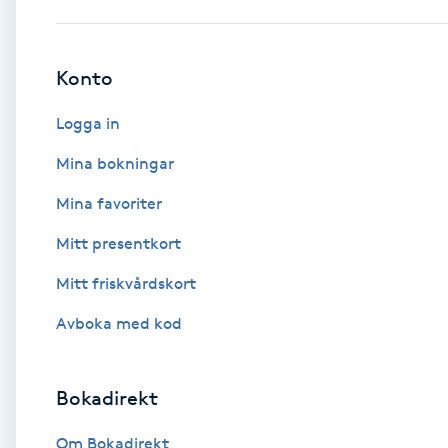
Babylights
Konto
Balayage
Logga in
Bambumassage
Mina bokningar
Mina favoriter
Barber
Mitt presentkort
Barnklippning
Mitt friskvårdskort
BIAB
Avboka med kod
Blowout
Bokadirekt
Bottenfärg
Om Bokadirekt