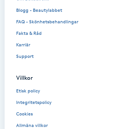
Blogg - Beautylabbet
Brynformning
FAQ - Skönhetsbehandlingar
Brynfärgning
Fakta & Råd
Brynplockning
Karriär
Support
Bröllopsuppsättning
C
Villkor
Celluliter
Etisk policy
Coachning
Integritetspolicy
Cookies
Color correction
Allmäna villkor