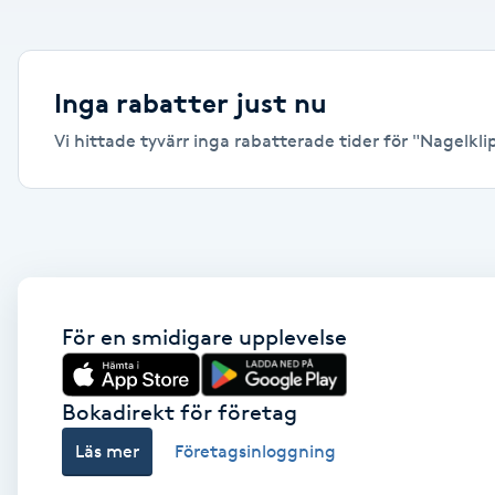
Alternativmedicin
Andningsmassage
Inga rabatter just nu
Vi hittade tyvärr inga rabatterade tider för "Nagelklip
Ansiktslyft utan kirurgi
Aromamassage
Ashtanga Yoga
Ayurveda
För en smidigare upplevelse
Ayurvedisk Massage
Bokadirekt för företag
Läs mer
Företagsinloggning
Ansiktsbehandling djuprengörande
B