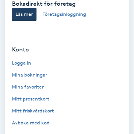
Bokadirekt för företag
Babylights
Läs mer
Företagsinloggning
Balayage
Bambumassage
Konto
Barber
Logga in
Mina bokningar
Barnklippning
Mina favoriter
BIAB
Mitt presentkort
Mitt friskvårdskort
Blowout
Avboka med kod
Bottenfärg