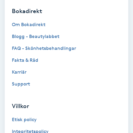
Bokadirekt
Brynformning
Om Bokadirekt
Brynfärgning
Blogg - Beautylabbet
Brynplockning
FAQ - Skönhetsbehandlingar
Fakta & Råd
Bröllopsuppsättning
C
Karriär
Support
Celluliter
Coachning
Villkor
Color correction
Etisk policy
Integritetspolicy