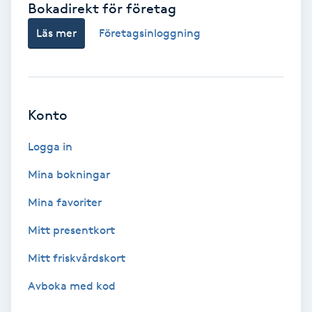
Bokadirekt för företag
Babylights
Läs mer
Företagsinloggning
Balayage
Bambumassage
Konto
Barber
Logga in
Mina bokningar
Barnklippning
Mina favoriter
BIAB
Mitt presentkort
Mitt friskvårdskort
Blowout
Avboka med kod
Bottenfärg