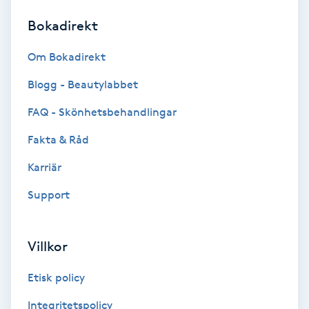
Bokadirekt
Brynformning
Om Bokadirekt
Brynfärgning
Blogg - Beautylabbet
Brynplockning
FAQ - Skönhetsbehandlingar
Fakta & Råd
Bröllopsuppsättning
C
Karriär
Support
Celluliter
Coachning
Villkor
Color correction
Etisk policy
Integritetspolicy