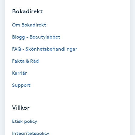
Bokadirekt
Brynformning
Om Bokadirekt
Brynfärgning
Blogg - Beautylabbet
Brynplockning
FAQ - Skönhetsbehandlingar
Fakta & Råd
Bröllopsuppsättning
C
Karriär
Support
Celluliter
Coachning
Villkor
Color correction
Etisk policy
Integritetspolicy