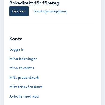
Bokadirekt för företag
Babylights
Läs mer
Företagsinloggning
Balayage
Bambumassage
Konto
Barber
Logga in
Mina bokningar
Barnklippning
Mina favoriter
BIAB
Mitt presentkort
Mitt friskvårdskort
Blowout
Avboka med kod
Bottenfärg