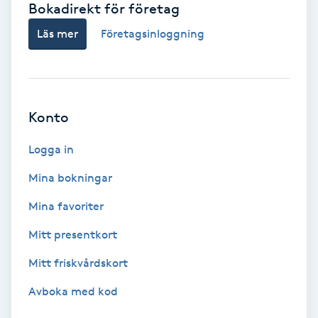
Bokadirekt för företag
Babylights
Läs mer
Företagsinloggning
Balayage
Bambumassage
Konto
Barber
Logga in
Mina bokningar
Barnklippning
Mina favoriter
BIAB
Mitt presentkort
Mitt friskvårdskort
Blowout
Avboka med kod
Bottenfärg