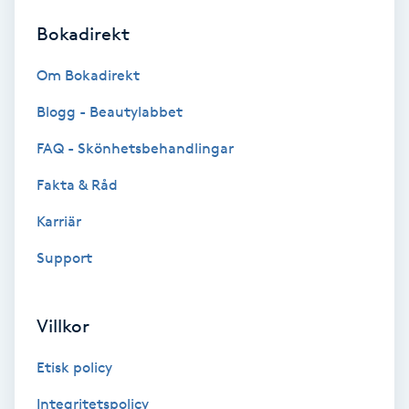
Bokadirekt
Brynformning
Om Bokadirekt
Brynfärgning
Blogg - Beautylabbet
Brynplockning
FAQ - Skönhetsbehandlingar
Fakta & Råd
Bröllopsuppsättning
C
Karriär
Support
Celluliter
Coachning
Villkor
Color correction
Etisk policy
Integritetspolicy