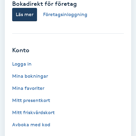
Bokadirekt för företag
Babylights
Läs mer
Företagsinloggning
Balayage
Bambumassage
Konto
Barber
Logga in
Mina bokningar
Barnklippning
Mina favoriter
BIAB
Mitt presentkort
Mitt friskvårdskort
Blowout
Avboka med kod
Bottenfärg