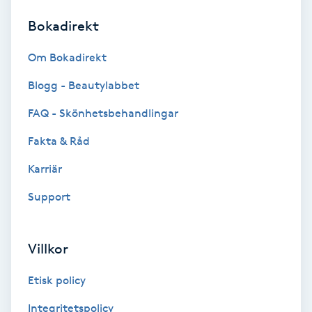
Bokadirekt
Brynformning
Om Bokadirekt
Brynfärgning
Blogg - Beautylabbet
Brynplockning
FAQ - Skönhetsbehandlingar
Fakta & Råd
Bröllopsuppsättning
C
Karriär
Support
Celluliter
Coachning
Villkor
Color correction
Etisk policy
Integritetspolicy