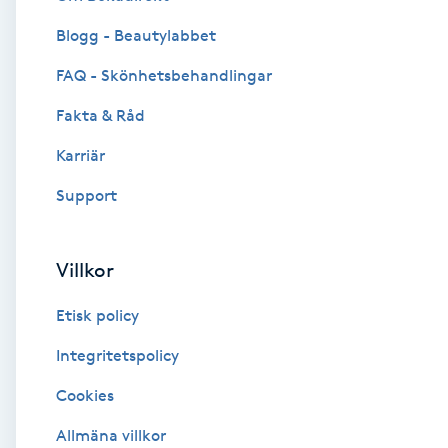
Blogg - Beautylabbet
Brynformning
FAQ - Skönhetsbehandlingar
Brynfärgning
Fakta & Råd
Brynplockning
Karriär
Support
Bröllopsuppsättning
C
Villkor
Celluliter
Etisk policy
Coachning
Integritetspolicy
Cookies
Color correction
Allmäna villkor