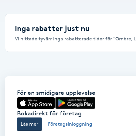
Alternativmedicin
Andningsmassage
Inga rabatter just nu
Vi hittade tyvärr inga rabatterade tider för "Ombre, Lu
Ansiktslyft utan kirurgi
Aromamassage
Ashtanga Yoga
Ayurveda
För en smidigare upplevelse
Ayurvedisk Massage
Bokadirekt för företag
Läs mer
Företagsinloggning
Ansiktsbehandling djuprengörande
B