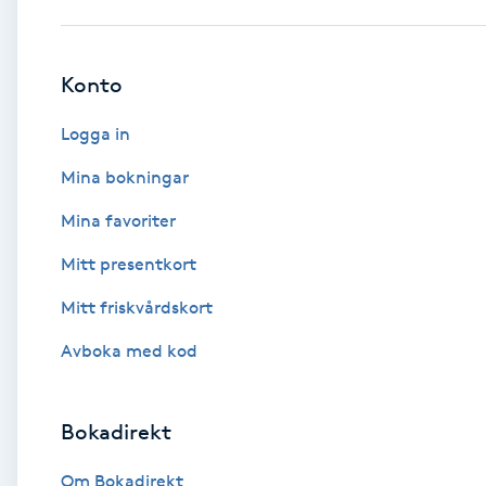
Babylights
Konto
Balayage
Logga in
Bambumassage
Mina bokningar
Mina favoriter
Barber
Mitt presentkort
Barnklippning
Mitt friskvårdskort
BIAB
Avboka med kod
Blowout
Bokadirekt
Bottenfärg
Om Bokadirekt