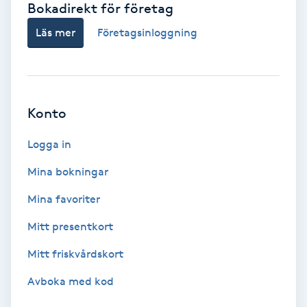
Bokadirekt för företag
Babylights
Läs mer
Företagsinloggning
Balayage
Bambumassage
Konto
Barber
Logga in
Mina bokningar
Barnklippning
Mina favoriter
BIAB
Mitt presentkort
Mitt friskvårdskort
Blowout
Avboka med kod
Bottenfärg