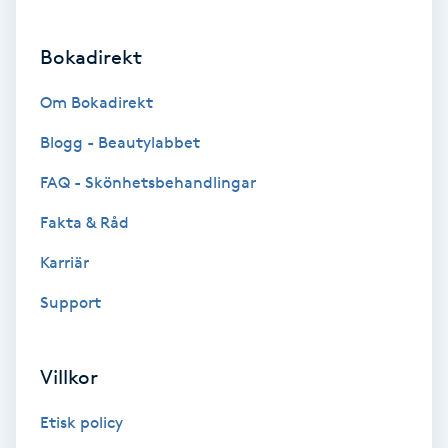
Brynformning
Bokadirekt
Brynfärgning
Om Bokadirekt
Blogg - Beautylabbet
Brynplockning
FAQ - Skönhetsbehandlingar
Bröllopsuppsättning
Fakta & Råd
C
Karriär
Celluliter
Support
Coachning
Villkor
Color correction
Etisk policy