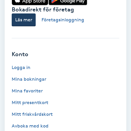
Bokadirekt för företag
Babylights
Läs mer
Företagsinloggning
Balayage
Bambumassage
Konto
Barber
Logga in
Barnklippning
Mina bokningar
Mina favoriter
BIAB
Mitt presentkort
Blowout
Mitt friskvårdskort
Bottenfärg
Avboka med kod