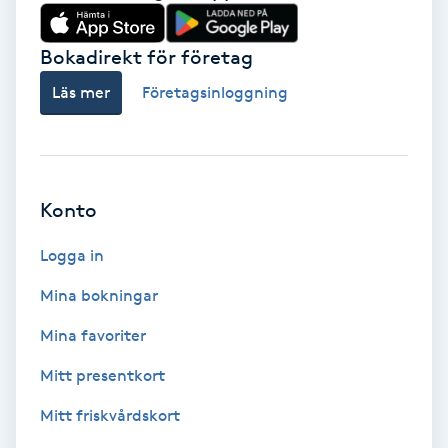
Babylights
Bokadirekt för företag
Balayage
Läs mer
Företagsinloggning
Bambumassage
Barber
Konto
Logga in
Barnklippning
Mina bokningar
BIAB
Mina favoriter
Blowout
Mitt presentkort
Mitt friskvårdskort
Bottenfärg