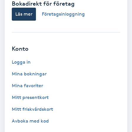
Bokadirekt för företag
Babylights
Läs mer
Företagsinloggning
Balayage
Bambumassage
Konto
Barber
Logga in
Mina bokningar
Barnklippning
Mina favoriter
BIAB
Mitt presentkort
Mitt friskvårdskort
Blowout
Avboka med kod
Bottenfärg