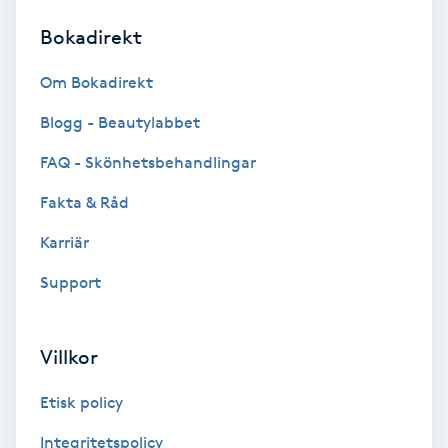
Bokadirekt
Brynformning
Om Bokadirekt
Brynfärgning
Blogg - Beautylabbet
Brynplockning
FAQ - Skönhetsbehandlingar
Fakta & Råd
Bröllopsuppsättning
C
Karriär
Support
Celluliter
Coachning
Villkor
Color correction
Etisk policy
Integritetspolicy