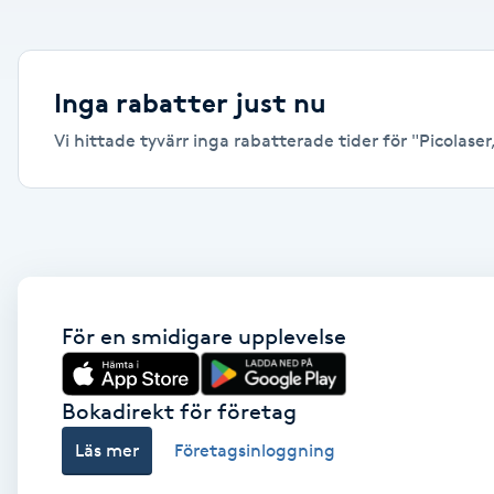
Alternativmedicin
Andningsmassage
Inga rabatter just nu
Vi hittade tyvärr inga rabatterade tider för "Picolaser,
Ansiktslyft utan kirurgi
Aromamassage
Ashtanga Yoga
Ayurveda
För en smidigare upplevelse
Ayurvedisk Massage
Bokadirekt för företag
Läs mer
Företagsinloggning
Ansiktsbehandling djuprengörande
B