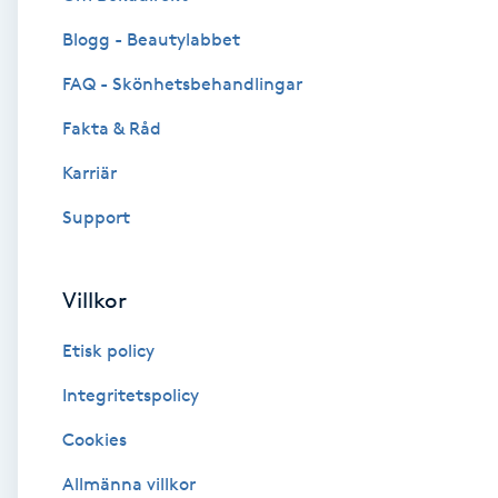
Blogg - Beautylabbet
Brynformning
FAQ - Skönhetsbehandlingar
Brynfärgning
Fakta & Råd
Brynplockning
Karriär
Support
Bröllopsuppsättning
C
Villkor
Celluliter
Etisk policy
Coachning
Integritetspolicy
Cookies
Color correction
Allmänna villkor