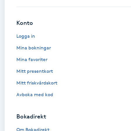
Babylights
Konto
Balayage
Logga in
Bambumassage
Mina bokningar
Mina favoriter
Barber
Mitt presentkort
Barnklippning
Mitt friskvårdskort
BIAB
Avboka med kod
Blowout
Bokadirekt
Bottenfärg
Om Bokadirekt