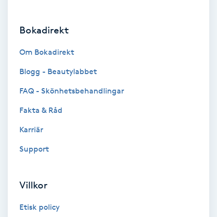
Brynformning
Bokadirekt
Brynfärgning
Om Bokadirekt
Brynplockning
Blogg - Beautylabbet
FAQ - Skönhetsbehandlingar
Bröllopsuppsättning
Fakta & Råd
C
Karriär
Celluliter
Support
Coachning
Villkor
Color correction
Etisk policy