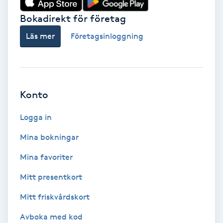
Bokadirekt för företag
Babylights
Läs mer
Företagsinloggning
Balayage
Bambumassage
Konto
Barber
Logga in
Barnklippning
Mina bokningar
BIAB
Mina favoriter
Mitt presentkort
Blowout
Mitt friskvårdskort
Bottenfärg
Avboka med kod