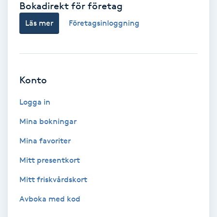
Bokadirekt för företag
Babylights
Läs mer
Företagsinloggning
Balayage
Bambumassage
Konto
Barber
Logga in
Mina bokningar
Barnklippning
Mina favoriter
BIAB
Mitt presentkort
Mitt friskvårdskort
Blowout
Avboka med kod
Bottenfärg