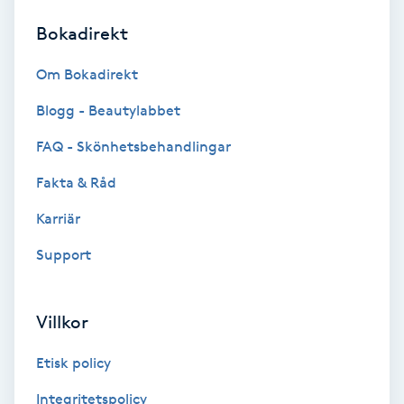
Bokadirekt
Brynformning
Om Bokadirekt
Brynfärgning
Blogg - Beautylabbet
Brynplockning
FAQ - Skönhetsbehandlingar
Fakta & Råd
Bröllopsuppsättning
C
Karriär
Support
Celluliter
Coachning
Villkor
Color correction
Etisk policy
Integritetspolicy