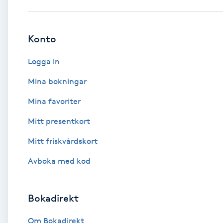
Babylights
Konto
Balayage
Logga in
Bambumassage
Mina bokningar
Mina favoriter
Barber
Mitt presentkort
Barnklippning
Mitt friskvårdskort
BIAB
Avboka med kod
Blowout
Bokadirekt
Bottenfärg
Om Bokadirekt