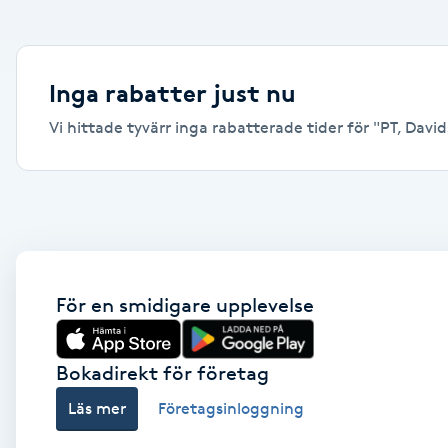
Alternativmedicin
Andningsmassage
Inga rabatter just nu
Vi hittade tyvärr inga rabatterade tider för "PT, Davids
Ansiktslyft utan kirurgi
Aromamassage
Ashtanga Yoga
Ayurveda
För en smidigare upplevelse
Ayurvedisk Massage
Bokadirekt för företag
Läs mer
Företagsinloggning
Ansiktsbehandling djuprengörande
B