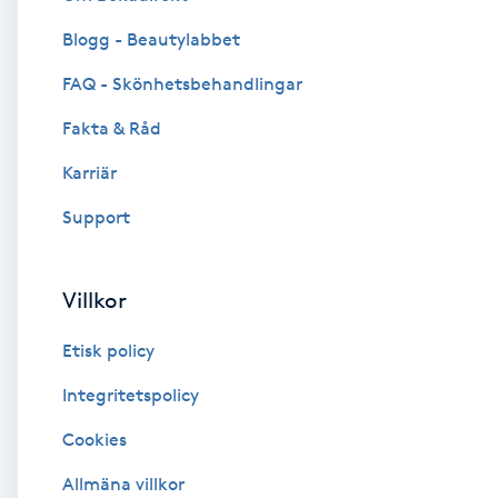
Blogg - Beautylabbet
Brynformning
FAQ - Skönhetsbehandlingar
Brynfärgning
Fakta & Råd
Brynplockning
Karriär
Support
Bröllopsuppsättning
C
Villkor
Celluliter
Etisk policy
Coachning
Integritetspolicy
Cookies
Color correction
Allmäna villkor