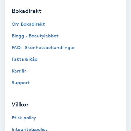
Bokadirekt
Brynformning
Om Bokadirekt
Brynfärgning
Blogg - Beautylabbet
Brynplockning
FAQ - Skönhetsbehandlingar
Fakta & Råd
Bröllopsuppsättning
C
Karriär
Support
Celluliter
Coachning
Villkor
Color correction
Etisk policy
Integritetspolicy