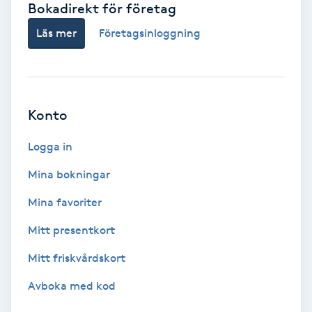
Bokadirekt för företag
Babylights
Läs mer
Företagsinloggning
Balayage
Bambumassage
Konto
Barber
Logga in
Mina bokningar
Barnklippning
Mina favoriter
BIAB
Mitt presentkort
Mitt friskvårdskort
Blowout
Avboka med kod
Bottenfärg