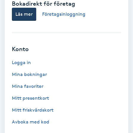
Bokadirekt för företag
Babylights
Läs mer
Företagsinloggning
Balayage
Bambumassage
Konto
Barber
Logga in
Mina bokningar
Barnklippning
Mina favoriter
BIAB
Mitt presentkort
Mitt friskvårdskort
Blowout
Avboka med kod
Bottenfärg