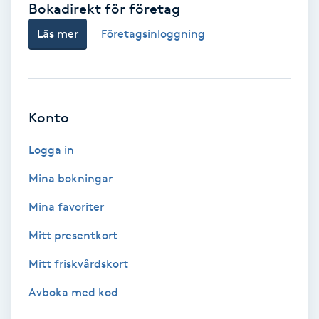
Bokadirekt för företag
Babylights
Läs mer
Företagsinloggning
Balayage
Bambumassage
Konto
Barber
Logga in
Mina bokningar
Barnklippning
Mina favoriter
BIAB
Mitt presentkort
Mitt friskvårdskort
Blowout
Avboka med kod
Bottenfärg