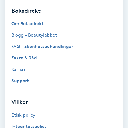
Bokadirekt
Brynformning
Om Bokadirekt
Brynfärgning
Blogg - Beautylabbet
Brynplockning
FAQ - Skönhetsbehandlingar
Fakta & Råd
Bröllopsuppsättning
C
Karriär
Support
Celluliter
Coachning
Villkor
Color correction
Etisk policy
Integritetspolicy